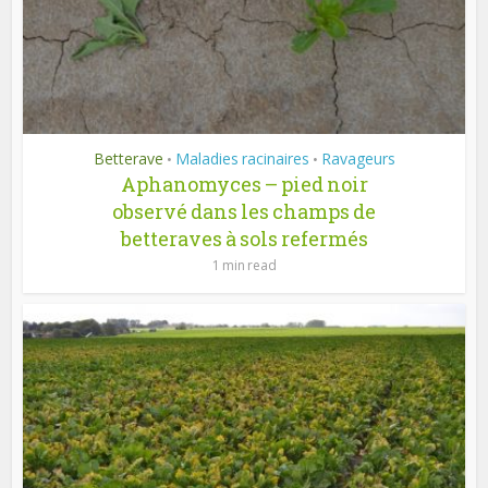
Betterave
Maladies racinaires
Ravageurs
•
•
Aphanomyces – pied noir
observé dans les champs de
betteraves à sols refermés
1 min read