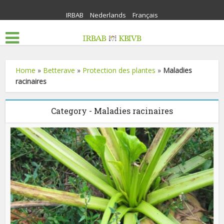
IRBAB
Nederlands
Français
Home
»
Betterave
»
Protection des plantes
»
Maladies
racinaires
Category - Maladies racinaires