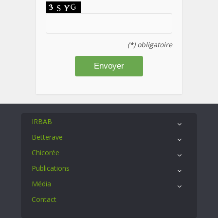
(*) obligatoire
IRBAB
Betterave
Chicorée
Publications
Média
Contact