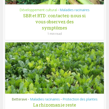
Développement cultural
Maladies racinaires
•
SBR et RTD : contactez-nous si
vous observez des
symptômes
1 min read
Betterave
Maladies racinaires
Protection des plantes
•
•
La rhizomanie reste