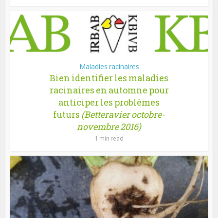
Maladies racinaires
Bien identifier les maladies
racinaires en automne pour
anticiper les problèmes
futurs
(Betteravier octobre-
novembre 2016)
1 min read