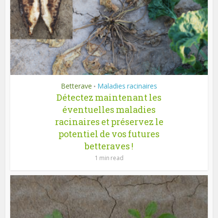
Betterave
Maladies racinaires
•
Détectez maintenant les
éventuelles maladies
racinaires et préservez le
potentiel de vos futures
betteraves !
1 min read