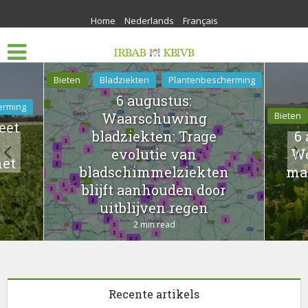
Home
Nederlands
Français
Bieten
Bladziekten
Plantenbescherming
6 augustus:
erming
Waarschuwing
Bieten
eet
bladziekten: Trage
6 
evolutie van
We
het
bladschimmelziekten
ma
blijft aanhouden door
uitblijven regen
2 min read
lotto land gratis
official website
sisling
panther moon real money
majesticslots
lightning link real money
unique casino recensioni
free online pokies where’s the gold
kasyno ranking
uniquecasino
Recente artikels