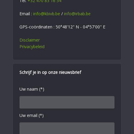
Tel.
+32 470 83 16 54
Email :
info@kbivb.be
/
info@irbab.be
GPS-coördinaten : 50°48'12" N - 04°57'00" E
Disclaimer
Privacybeleid
Schrijf je in op onze nieuwsbrief
Uw naam (*)
Uw email (*)