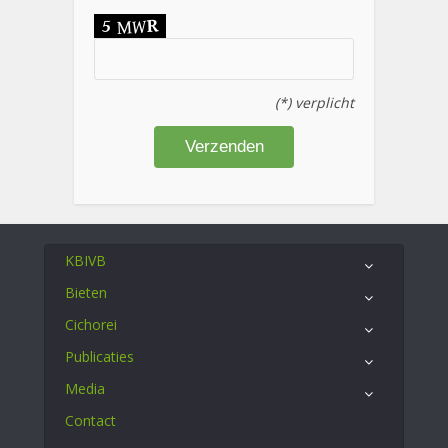
(*) verplicht
KBIVB
Bieten
Cichorei
Publicaties
Media
Contact