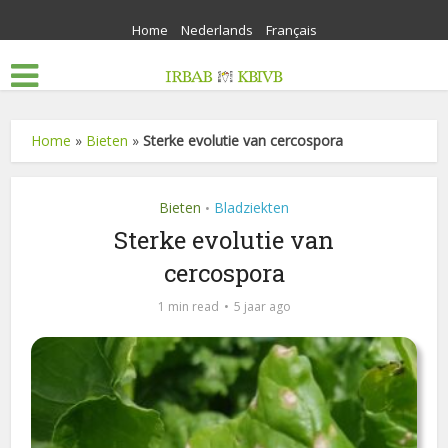
Home
Nederlands
Français
Home
»
Bieten
»
Sterke evolutie van cercospora
Bieten
Bladziekten
•
Sterke evolutie van
cercospora
1 min read
5 jaar ago