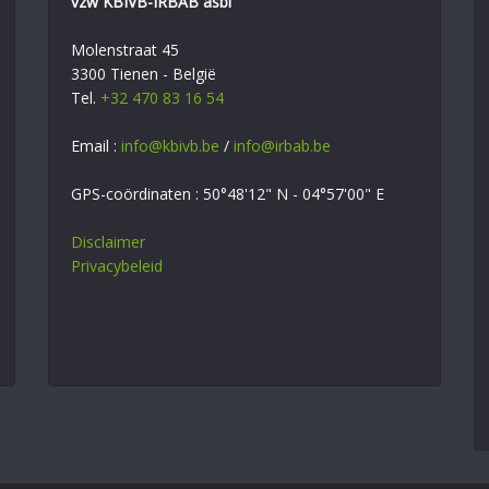
vzw KBIVB-IRBAB asbl
Molenstraat 45
3300 Tienen - België
Tel.
+32 470 83 16 54
Email :
info@kbivb.be
/
info@irbab.be
GPS-coördinaten : 50°48'12" N - 04°57'00" E
Disclaimer
Privacybeleid