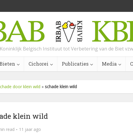
Koninklijk Belgisch Instituut tot Verbetering van de Biet vz
Bieten
Cichorei
Publicaties
Media
C
chade door klein wild
»
schade klein wild
ade klein wild
min read
11 jaar ago