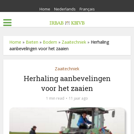
Home
Nederlands
Français
Home
»
Bieten
»
Bodem
»
Zaaitechniek
»
Herhaling
aanbevelingen voor het zaaien
Zaaitechniek
Herhaling aanbevelingen
voor het zaaien
1 min read
11 jaar ago