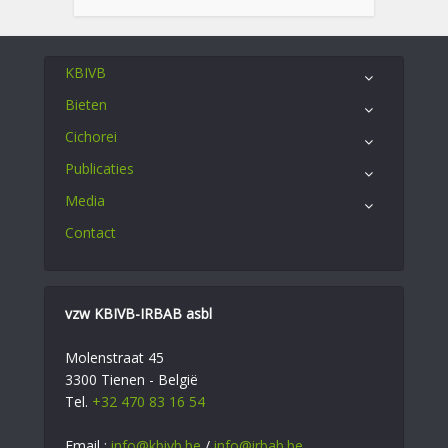
KBIVB
Bieten
Cichorei
Publicaties
Media
Contact
vzw KBIVB-IRBAB asbl
Molenstraat 45
3300 Tienen - België
Tel.
+32 470 83 16 54
Email :
info@kbivb.be
/
info@irbab.be