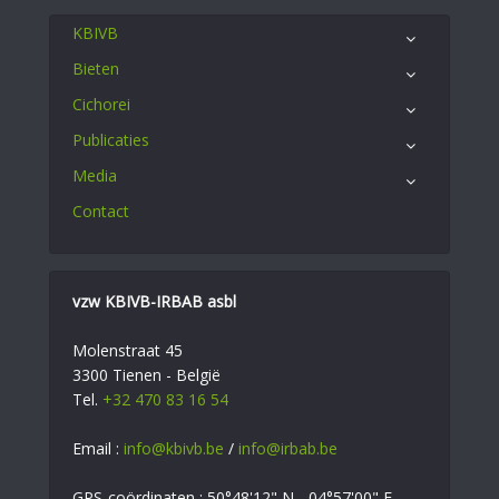
KBIVB
Bieten
Cichorei
Publicaties
Media
Contact
vzw KBIVB-IRBAB asbl
Molenstraat 45
3300 Tienen - België
Tel.
+32 470 83 16 54
Email :
info@kbivb.be
/
info@irbab.be
GPS-coördinaten : 50°48'12" N - 04°57'00" E