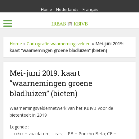
Home
Nederlands
Français
Home
»
Cartografie waarnemingsvelden
»
Mei-juni 2019:
kaart “waarnemingen groene bladluizen” (bieten)
Mei-juni 2019: kaart
“waarnemingen groene
bladluizen” (bieten)
Waarnemingsveldennetwerk van het KBIVB voor de
bietenteelt in 2019
Legende
:
– xx/xx = zaaidatum; – ras; – PB = Poncho Beta; CF =