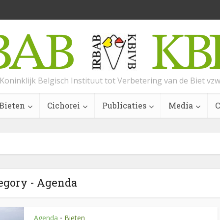
Koninklijk Belgisch Instituut tot Verbetering van de Biet vz
Bieten
Cichorei
Publicaties
Media
C
egory - Agenda
Agenda
Bieten
•