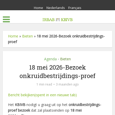
Home
Nederlands
Français
Home
»
Bieten
»
18 mei 2026-Bezoek onkruidbestrijdings-
proef
Agenda
Bieten
•
18 mei 2026-Bezoek
onkruidbestrijdings-proef
1 min read
3 maanden ago
Bericht bekijken(opent in een nieuwe tab)
Het
KBIVB
nodigt u graag uit op het
onkruidbestrijdings-
proef bezoek
dat zal plaatsvinden op
18 mei