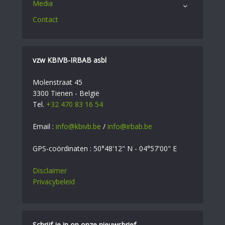
Media
Contact
vzw KBIVB-IRBAB asbl
Molenstraat 45
3300 Tienen - België
Tel.
+32 470 83 16 54
Email :
info@kbivb.be
/
info@irbab.be
GPS-coördinaten : 50°48'12" N - 04°57'00" E
Disclaimer
Privacybeleid
Schrijf je in op onze nieuwsbrief