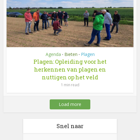
Agenda
Bieten
Plagen
•
•
Plagen: Opleiding voor het
herkennen van plagen en
nuttigen op het veld
1 min read
Load more
Snel naar