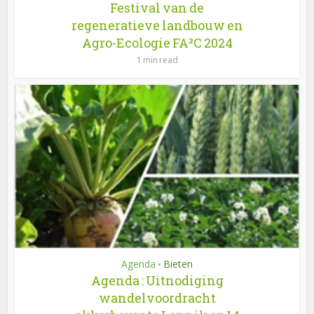
Festival van de
regeneratieve landbouw en
Agro-Ecologie FA²C 2024
1 min read
Agenda
Bieten
•
Agenda : Uitnodiging
wandelvoordracht