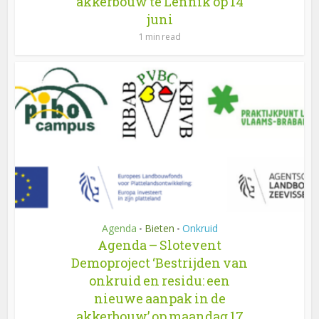
akkerbouw te Lennik op 14
juni
1 min read
Agenda
Bieten
Onkruid
•
•
Agenda – Slotevent
Demoproject ‘Bestrijden van
onkruid en residu: een
nieuwe aanpak in de
akkerbouw’ op maandag 17