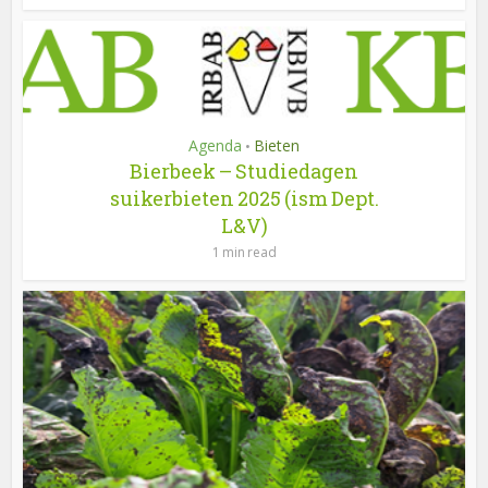
Agenda
Bieten
•
Bierbeek – Studiedagen
suikerbieten 2025 (ism Dept.
L&V)
1 min read