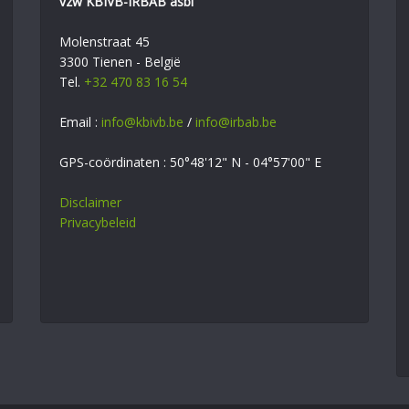
vzw KBIVB-IRBAB asbl
Molenstraat 45
3300 Tienen - België
Tel.
+32 470 83 16 54
Email :
info@kbivb.be
/
info@irbab.be
GPS-coördinaten : 50°48'12" N - 04°57'00" E
Disclaimer
Privacybeleid