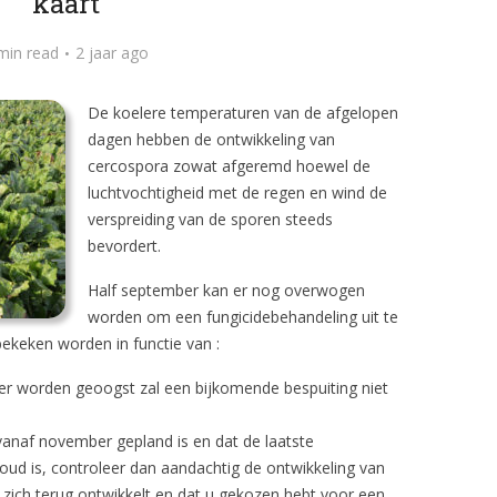
kaart
min read
2 jaar ago
De koelere temperaturen van de afgelopen
dagen hebben de ontwikkeling van
cercospora zowat afgeremd hoewel de
luchtvochtigheid met de regen en wind de
verspreiding van de sporen steeds
bevordert.
Half september kan er nog overwogen
worden om een fungicidebehandeling uit te
bekeken worden in functie van :
ber worden geoogst zal een bijkomende bespuiting niet
vanaf november gepland is en dat de laatste
ud is, controleer dan aandachtig de ontwikkeling van
zich terug ontwikkelt en dat u gekozen hebt voor een