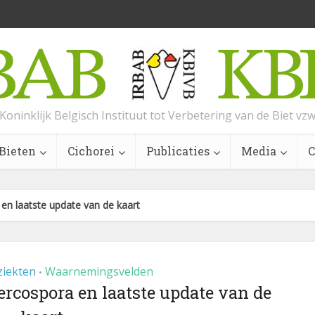
Koninklijk Belgisch Instituut tot Verbetering van de Biet vz
Bieten
Cichorei
Publicaties
Media
C
 en laatste update van de kaart
ziekten
Waarnemingsvelden
•
ercospora en laatste update van de