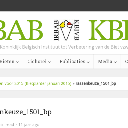
Koninklijk Belgisch Instituut tot Verbetering van de Biet vz
Bieten
Cichorei
Publicaties
Media
C
en voor 2015 (Bietplanter januari 2015)
»
rassenkeuze_1501_bp
enkeuze_1501_bp
min read
11 jaar ago