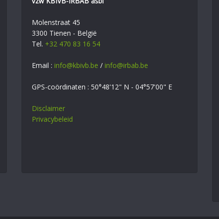
vzw KBIVB-IRBAB asbl
Molenstraat 45
3300 Tienen - België
Tel.
+32 470 83 16 54
Email :
info@kbivb.be
/
info@irbab.be
GPS-coördinaten : 50°48'12" N - 04°57'00" E
Disclaimer
Privacybeleid