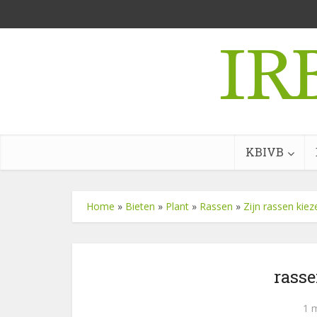
KBIVB
Home
»
Bieten
»
Plant
»
Rassen
»
Zijn rassen kiez
rass
1 