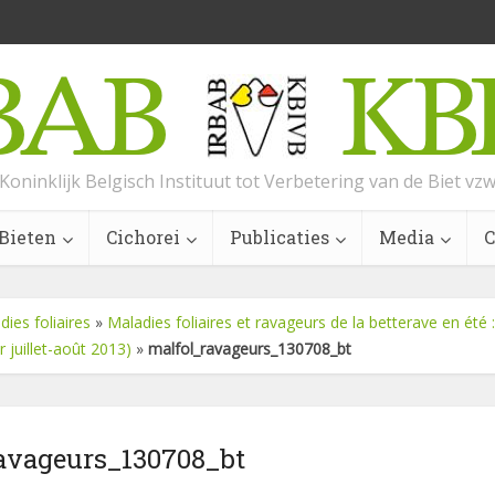
Koninklijk Belgisch Instituut tot Verbetering van de Biet vz
Bieten
Cichorei
Publicaties
Media
C
dies foliaires
»
Maladies foliaires et ravageurs de la betterave en été
 juillet-août 2013)
»
malfol_ravageurs_130708_bt
avageurs_130708_bt