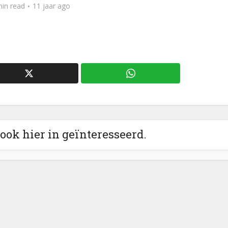
min read
11 jaar ago
 ook hier in geïnteresseerd.