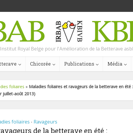
Institut Royal Belge pour l'Amélioration de la Betterave asb
tterave
Chicorée
Publications
Média
dies foliaires
»
Maladies foliaires et ravageurs de la betterave en été
 juillet-août 2013)
dies foliaires
Ravageurs
•
ravageurs de la betterave en été :