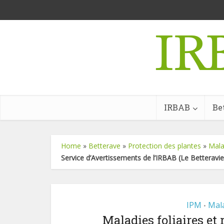
IRBAB
Be
Home
»
Betterave
»
Protection des plantes
»
Mala
Service d’Avertissements de l’IRBAB (Le Betteravier
IPM
Mala
•
Maladies foliaires et 