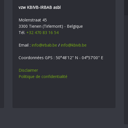
vzw KBIVB-IRBAB asbl
Molenstraat 45
3300 Tienen (Tirlemont) - Belgique
Tél.
+32 470 83 16 54
Email :
info@irbab.be
/
info@kbivb.be
Coordonnées GPS : 50°48'12" N - 04°57'00" E
Disclaimer
Politique de confidentialité