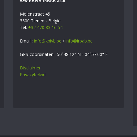
vzw KBIVB-IRBAB asbl
Molenstraat 45
3300 Tienen - België
Tel.
+32 470 83 16 54
Email :
info@kbivb.be
/
info@irbab.be
GPS-coördinaten : 50°48'12" N - 04°57'00" E
Disclaimer
Privacybeleid