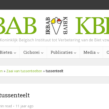
Koninklijk Belgisch Instituut tot Verbetering van de Biet vz
Bieten
Cichorei
Publicaties
Media
C
en
»
Zaai van tussenteelten
»
tussenteelt
tussenteelt
min read
11 jaar ago