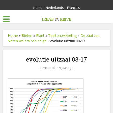
Home
Nederlands
Français
Home
»
Bieten
»
Plant
»
Teeltontwikkeling
»
De zaai van
bieten weldra beëindigd
»
evolutie uitzaai 08-17
evolutie uitzaai 08-17
1 min read
9 jaar ago