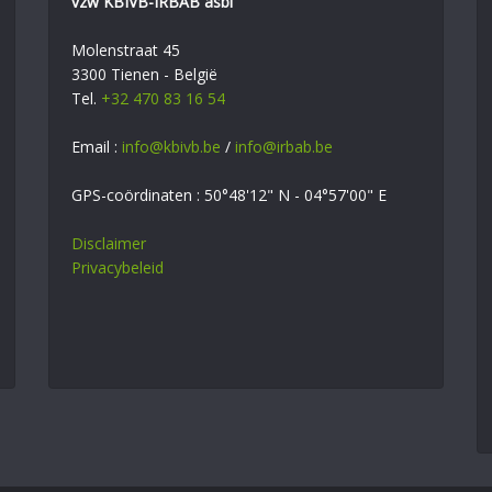
vzw KBIVB-IRBAB asbl
Molenstraat 45
3300 Tienen - België
Tel.
+32 470 83 16 54
Email :
info@kbivb.be
/
info@irbab.be
GPS-coördinaten : 50°48'12" N - 04°57'00" E
Disclaimer
Privacybeleid