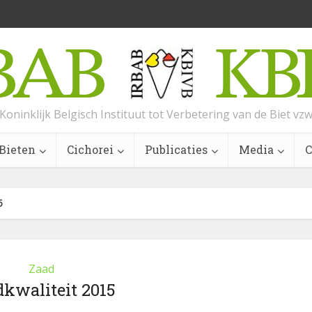
Koninklijk Belgisch Instituut tot Verbetering van de Biet vz
Bieten
Cichorei
Publicaties
Media
C
5
Zaad
kwaliteit 2015