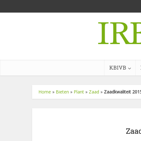
KBIVB
Home
»
Bieten
»
Plant
»
Zaad
»
Zaadkwaliteit 201
Zaad