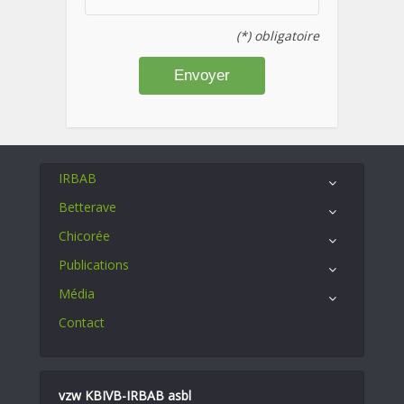
(*) obligatoire
IRBAB
Betterave
Chicorée
Publications
Média
Contact
vzw KBIVB-IRBAB asbl