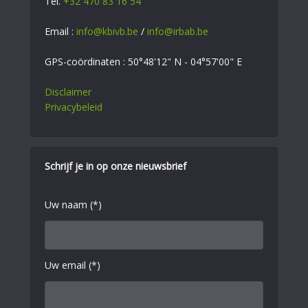
Tel.
+32 470 83 16 54
Email :
info@kbivb.be
/
info@irbab.be
GPS-coördinaten : 50°48'12" N - 04°57'00" E
Disclaimer
Privacybeleid
Schrijf je in op onze nieuwsbrief
Uw naam (*)
Uw email (*)