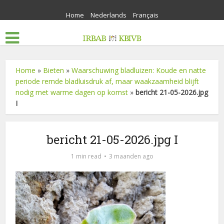
Home
Nederlands
Français
Home
»
Bieten
»
Waarschuwing bladluizen: Koude en natte
periode remde bladluisdruk af, maar waakzaamheid blijft
nodig met warme dagen op komst
»
bericht 21-05-2026.jpg
I
bericht 21-05-2026.jpg I
1 min read
3 maanden ago