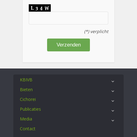
(*) verplicht
KBIVB
Bieten
Cichorei
Publicaties
Media
Contact