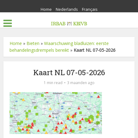
Home
Nederlands
Français
Home
»
Bieten
»
Waarschuwing bladluizen: eerste
behandelingsdrempels bereikt
»
Kaart NL 07-05-2026
Kaart NL 07-05-2026
1 min read
3 maanden ago