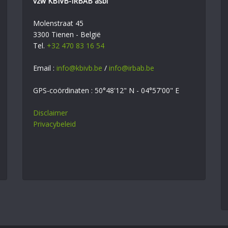
vzw KBIVB-IRBAB asbl
Molenstraat 45
3300 Tienen - België
Tel.
+32 470 83 16 54
Email :
info@kbivb.be
/
info@irbab.be
GPS-coördinaten : 50°48'12" N - 04°57'00" E
Disclaimer
Privacybeleid