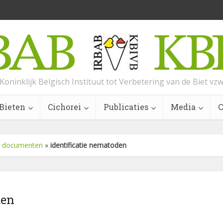
Koninklijk Belgisch Instituut tot Verbetering van de Biet vz
Bieten
Cichorei
Publicaties
Media
C
 – documenten
»
identificatie nematoden
den