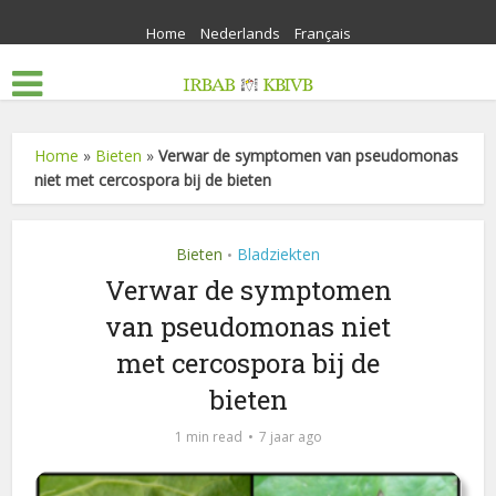
Home
Nederlands
Français
Home
»
Bieten
»
Verwar de symptomen van pseudomonas
niet met cercospora bij de bieten
Bieten
Bladziekten
•
Verwar de symptomen
van pseudomonas niet
met cercospora bij de
bieten
1 min read
7 jaar ago