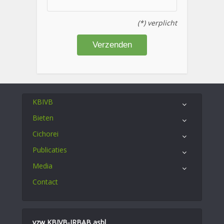
(*) verplicht
KBIVB
Bieten
Cichorei
Publicaties
Media
Contact
vzw KBIVB-IRBAB asbl