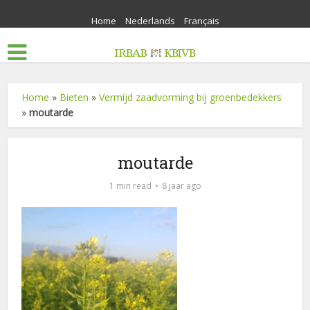
Home
Nederlands
Français
Home
»
Bieten
»
Vermijd zaadvorming bij groenbedekkers
»
moutarde
moutarde
1 min read
8 jaar ago