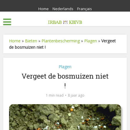
Home
Nederlands
Français
Home
»
Bieten
»
Plantenbescherming
»
Plagen
»
Vergeet
de bosmuizen niet !
Plagen
Vergeet de bosmuizen niet
!
1 min read
8 jaar ago