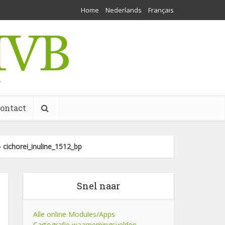
Home
Nederlands
Français
w
ontact
»
cichorei_inuline_1512_bp
Snel naar
Alle online Modules/Apps
Cartografie waarnemingsvelden