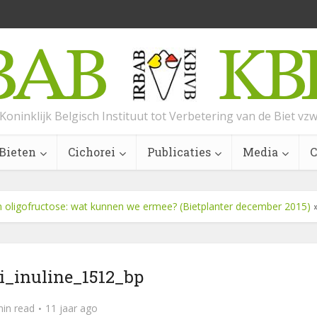
Koninklijk Belgisch Instituut tot Verbetering van de Biet vz
Bieten
Cichorei
Publicaties
Media
C
 en oligofructose: wat kunnen we ermee? (Bietplanter december 2015)
i_inuline_1512_bp
min read
11 jaar ago