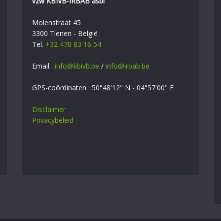
vzw KBIVB-IRBAB asbl
Molenstraat 45
3300 Tienen - België
Tel.
+32 470 83 16 54
Email :
info@kbivb.be
/
info@irbab.be
GPS-coördinaten : 50°48'12" N - 04°57'00" E
Disclaimer
Privacybeleid