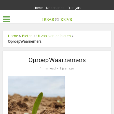
Home
Nederlands
Français
Home
»
Bieten
»
Uitzaai van de bieten
»
OproepWaarnemers
OproepWaarnemers
1 min read
1 jaar ago