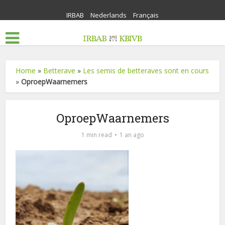
IRBAB
Nederlands
Français
Home
»
Betterave
»
Les semis de betteraves sont en cours
»
OproepWaarnemers
OproepWaarnemers
1 min read
1 an ago