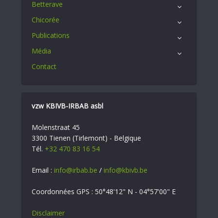
Betterave
Chicorée
Publications
Média
Contact
vzw KBIVB-IRBAB asbl
Molenstraat 45
3300 Tienen (Tirlemont) - Belgique
Tél.
+32 470 83 16 54
Email :
info@irbab.be
/
info@kbivb.be
Coordonnées GPS : 50°48'12" N - 04°57'00" E
Disclaimer