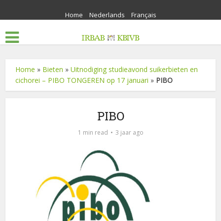
Home
Nederlands
Français
Home
»
Bieten
»
Uitnodiging studieavond suikerbieten en
cichorei – PIBO TONGEREN op 17 januari
»
PIBO
PIBO
1 min read
3 jaar ago