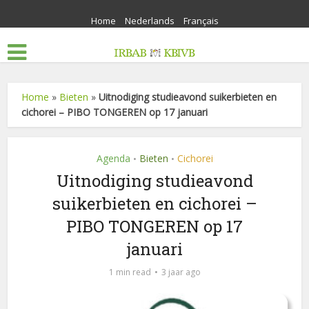
Home
Nederlands
Français
Home
»
Bieten
»
Uitnodiging studieavond suikerbieten en
cichorei – PIBO TONGEREN op 17 januari
Agenda
Bieten
Cichorei
•
•
Uitnodiging studieavond
suikerbieten en cichorei –
PIBO TONGEREN op 17
januari
1 min read
3 jaar ago