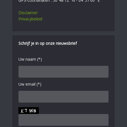
GPS-coördinaten : 50°48'12" N - 04°57'00" E
Disclaimer
Privacybeleid
Schrijf je in op onze nieuwsbrief
Uw naam (*)
Uw email (*)