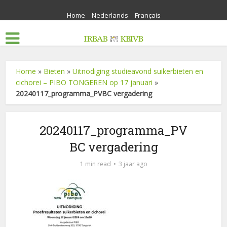
Home
Nederlands
Français
Home
»
Bieten
»
Uitnodiging studieavond suikerbieten en
cichorei – PIBO TONGEREN op 17 januari
»
20240117_programma_PVBC vergadering
20240117_programma_PV
BC vergadering
1 min read
3 jaar ago