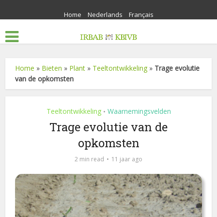
Home
Nederlands
Français
Home
»
Bieten
»
Plant
»
Teeltontwikkeling
»
Trage evolutie
van de opkomsten
Teeltontwikkeling
Waarnemingsvelden
•
Trage evolutie van de
opkomsten
2 min read
11 jaar ago