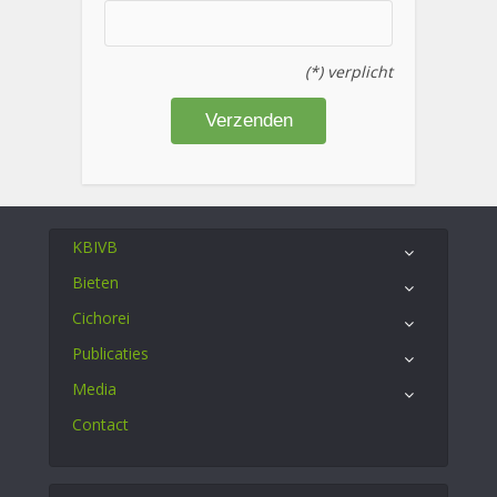
(*) verplicht
KBIVB
Bieten
Cichorei
Publicaties
Media
Contact