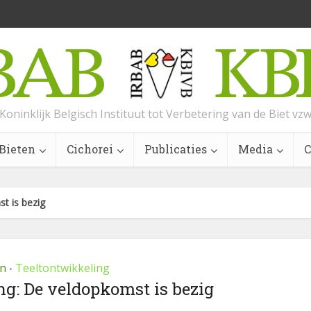
Koninklijk Belgisch Instituut tot Verbetering van de Biet vz
Bieten
Cichorei
Publicaties
Media
C
t is bezig
en
Teeltontwikkeling
•
g: De veldopkomst is bezig