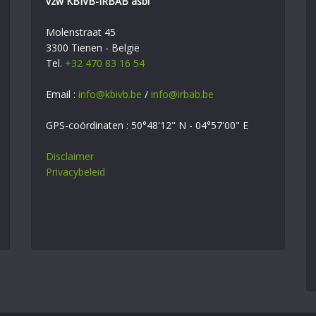
vzw KBIVB-IRBAB asbl
Molenstraat 45
3300 Tienen - België
Tel.
+32 470 83 16 54
Email :
info@kbivb.be
/
info@irbab.be
GPS-coördinaten : 50°48'12" N - 04°57'00" E
Disclaimer
Privacybeleid