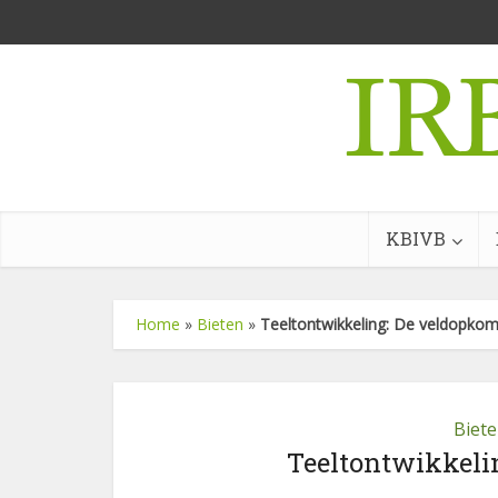
KBIVB
Home
»
Bieten
»
Teeltontwikkeling: De veldopkoms
Biet
Teeltontwikkelin