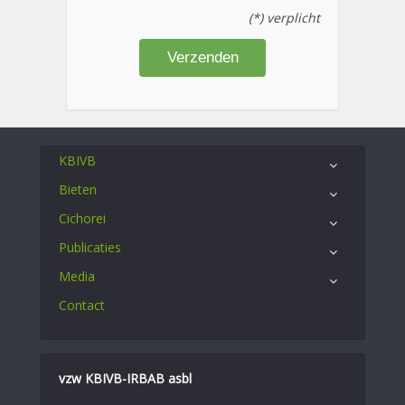
(*) verplicht
KBIVB
Bieten
Cichorei
Publicaties
Media
Contact
vzw KBIVB-IRBAB asbl