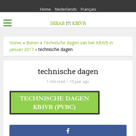
Home
Nederlands
Français
Home
»
Bieten
»
Technische dagen van het KBIVB in
januari 2017
»
technische dagen
technische dagen
1 min read
10 jaar ago