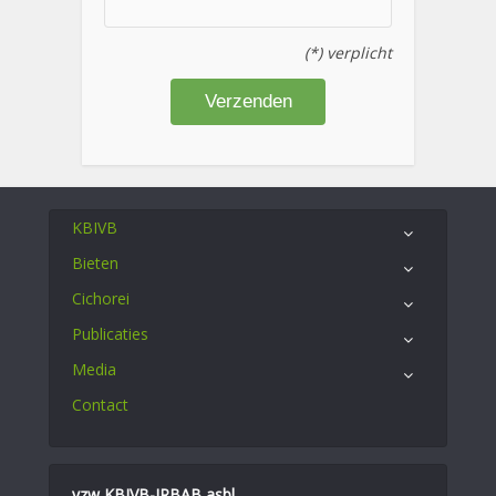
(*) verplicht
KBIVB
Bieten
Cichorei
Publicaties
Media
Contact
vzw KBIVB-IRBAB asbl