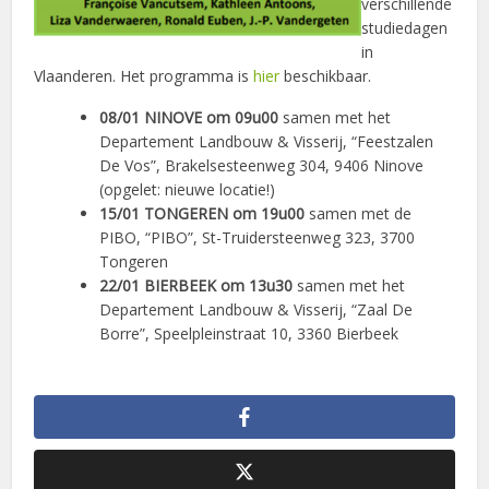
verschillende
studiedagen
in
Vlaanderen. Het programma is
hier
beschikbaar.
08/01 NINOVE om 09u00
samen met het
Departement Landbouw & Visserij, “Feestzalen
De Vos”, Brakelsesteenweg 304, 9406 Ninove
(opgelet: nieuwe locatie!)
15/01 TONGEREN
om 19u00
samen met de
PIBO, “PIBO”, St-Truidersteenweg 323, 3700
Tongeren
22/01 BIERBEEK om 13u30
samen met het
Departement Landbouw & Visserij, “Zaal De
Borre”, Speelpleinstraat 10, 3360 Bierbeek