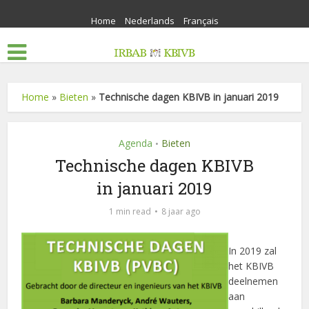
Home
Nederlands
Français
Home
»
Bieten
»
Technische dagen KBIVB in januari 2019
Agenda
Bieten
•
Technische dagen KBIVB
in januari 2019
1 min read
8 jaar ago
In 2019 zal
het KBIVB
deelnemen
aan