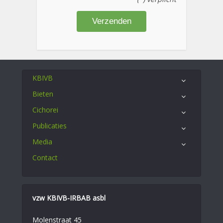
KBIVB
Bieten
Cichorei
Publicaties
Media
Contact
vzw KBIVB-IRBAB asbl
Molenstraat 45