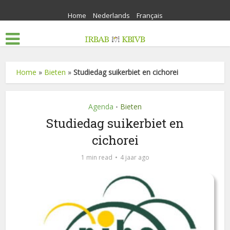
Home
Nederlands
Français
Home
»
Bieten
»
Studiedag suikerbiet en cichorei
Agenda
Bieten
•
Studiedag suikerbiet en
cichorei
1 min read
4 jaar ago