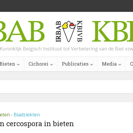
Koninklijk Belgisch Instituut tot Verbetering van de Biet vz
Bieten
Cichorei
Publicaties
Media
C
ieten
Bladziekten
•
n cercospora in bieten