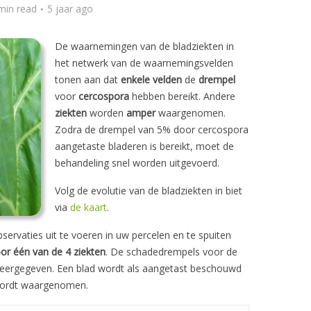
min read
5 jaar ago
De waarnemingen van de bladziekten in
het netwerk van de waarnemingsvelden
tonen aan dat
enkele velden
de
drempel
voor
cercospora
hebben bereikt. Andere
ziekten
worden
amper
waargenomen.
Zodra de drempel van 5% door cercospora
aangetaste bladeren is bereikt, moet de
behandeling snel worden uitgevoerd.
Volg de evolutie van de bladziekten in biet
via
de kaart
.
servaties uit te voeren in uw percelen en te spuiten
or één van de 4 ziekten
. De schadedrempels voor de
 weergegeven. Een blad wordt als aangetast beschouwd
 wordt waargenomen.