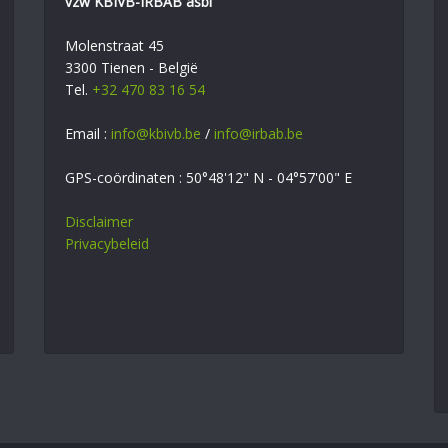
vzw KBIVB-IRBAB asbl
Molenstraat 45
3300 Tienen - België
Tel.
+32 470 83 16 54
Email :
info@kbivb.be
/
info@irbab.be
GPS-coördinaten : 50°48'12" N - 04°57'00" E
Disclaimer
Privacybeleid