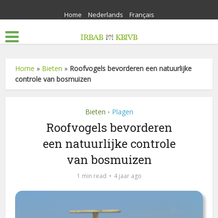
Home
Nederlands
Français
Home
»
Bieten
»
Roofvogels bevorderen een natuurlijke
controle van bosmuizen
Bieten
Plagen
•
Roofvogels bevorderen
een natuurlijke controle
van bosmuizen
1 min read
4 jaar ago