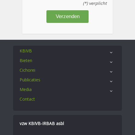
(*) verplicht
KBIVB
Bieten
Cichorei
Publicaties
Media
Contact
vzw KBIVB-IRBAB asbl