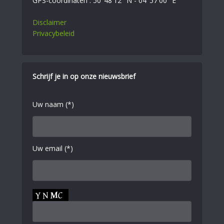
GPS-coördinaten : 50°48'12" N - 04°57'00" E
Disclaimer
Privacybeleid
Schrijf je in op onze nieuwsbrief
Uw naam (*)
Uw email (*)