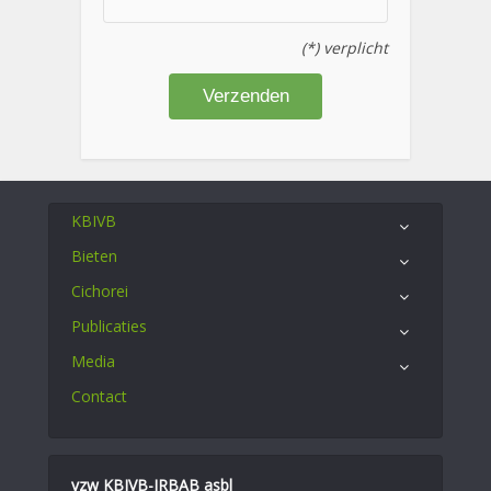
(*) verplicht
KBIVB
Bieten
Cichorei
Publicaties
Media
Contact
vzw KBIVB-IRBAB asbl