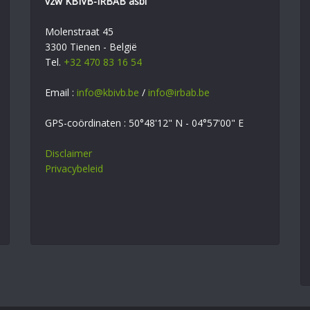
vzw KBIVB-IRBAB asbl
Molenstraat 45
3300 Tienen - België
Tel.
+32 470 83 16 54
Email :
info@kbivb.be
/
info@irbab.be
GPS-coördinaten : 50°48'12" N - 04°57'00" E
Disclaimer
Privacybeleid