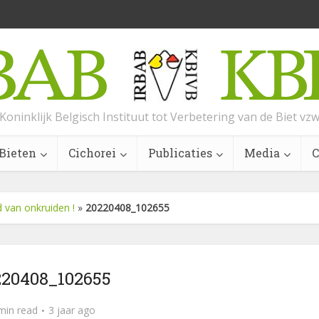
Koninklijk Belgisch Instituut tot Verbetering van de Biet vz
Bieten
Cichorei
Publicaties
Media
C
 van onkruiden !
»
20220408_102655
220408_102655
min read
3 jaar ago