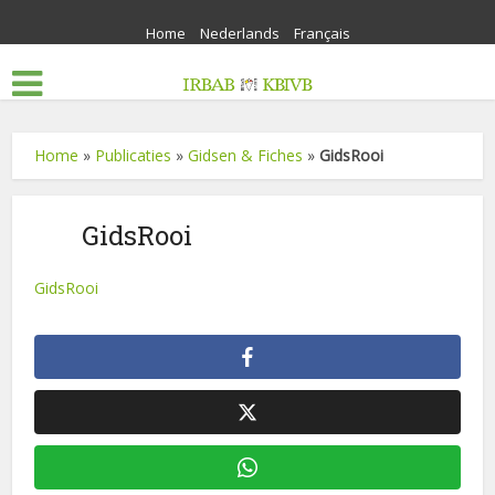
Home
Nederlands
Français
Home
»
Publicaties
»
Gidsen & Fiches
»
GidsRooi
GidsRooi
GidsRooi