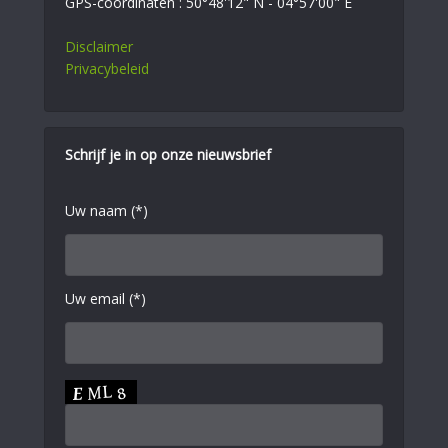
GPS-coördinaten : 50°48'12" N - 04°57'00" E
Disclaimer
Privacybeleid
Schrijf je in op onze nieuwsbrief
Uw naam (*)
Uw email (*)