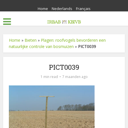
Home
Nederlands
Français
Home
»
Bieten
»
Plagen: roofvogels bevorderen een
natuurlijke controle van bosmuizen
»
PICT0039
PICT0039
1 min read
7 maanden ago