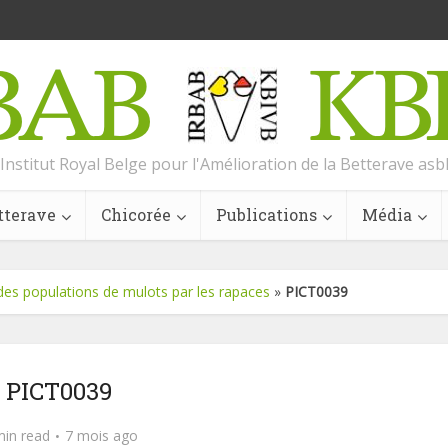
Institut Royal Belge pour l'Amélioration de la Betterave asb
tterave
Chicorée
Publications
Média
des populations de mulots par les rapaces
»
PICT0039
PICT0039
min read
7 mois ago