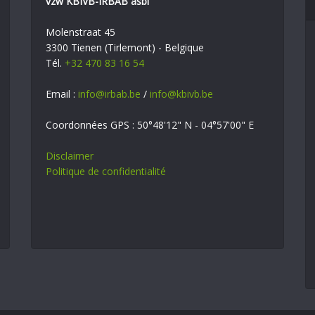
vzw KBIVB-IRBAB asbl
Molenstraat 45
3300 Tienen (Tirlemont) - Belgique
Tél.
+32 470 83 16 54
Email :
info@irbab.be
/
info@kbivb.be
Coordonnées GPS : 50°48'12" N - 04°57'00" E
Disclaimer
Politique de confidentialité