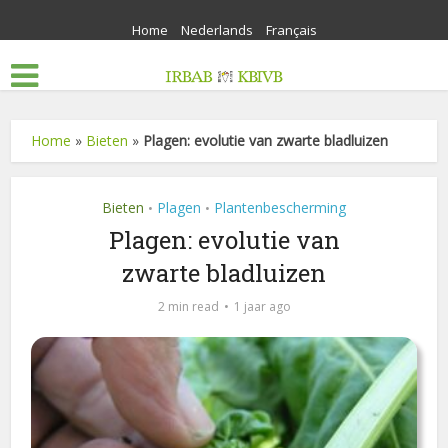
Home
Nederlands
Français
Home
»
Bieten
»
Plagen: evolutie van zwarte bladluizen
Bieten
Plagen
Plantenbescherming
•
•
Plagen: evolutie van
zwarte bladluizen
2 min read
1 jaar ago