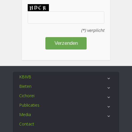
(*) verplicht
KBIVB
Bieten
Cichorei
Publicaties
Media
Contact