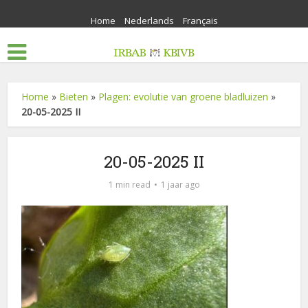
Home
Nederlands
Français
Home
»
Bieten
»
Plagen: evolutie van groene bladluizen
»
20-05-2025 II
20-05-2025 II
1 min read
1 jaar ago