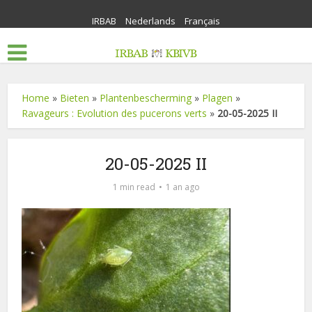
IRBAB
Nederlands
Français
Home
»
Bieten
»
Plantenbescherming
»
Plagen
»
Ravageurs : Evolution des pucerons verts
»
20-05-2025 II
20-05-2025 II
1 min read
1 an ago