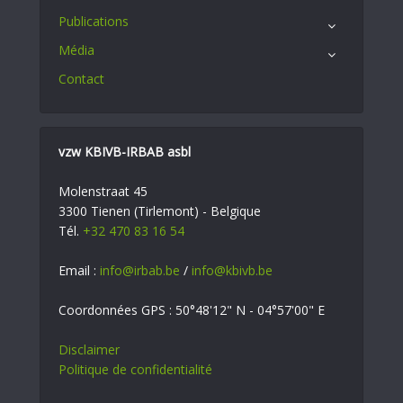
Publications
Média
Contact
vzw KBIVB-IRBAB asbl
Molenstraat 45
3300 Tienen (Tirlemont) - Belgique
Tél.
+32 470 83 16 54
Email :
info@irbab.be
/
info@kbivb.be
Coordonnées GPS : 50°48'12" N - 04°57'00" E
Disclaimer
Politique de confidentialité