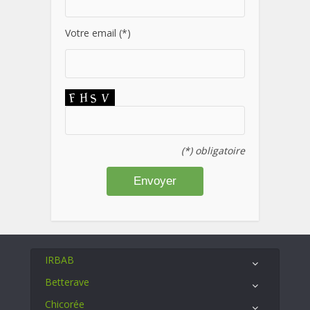
Votre email (*)
(*) obligatoire
IRBAB
Betterave
Chicorée