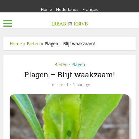
Home
Nederlands
Français
Home
»
Bieten
»
Plagen – Blijf waakzaam!
Bieten
Plagen
•
Plagen – Blijf waakzaam!
1 min read
3 jaar ago